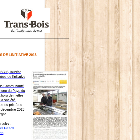
 DE LINITIATIVE 2013
OIS, lauréat
ées de l'initiative
, la Communauté
une du Pays du
choisi de mettre
la société.
e des prix à eu
12 décembre 2013
ègne
articles :
ier Picard
ien