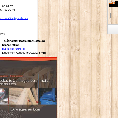
1ère
44 88 82 75
 55 02 92 63
ransbois60@gmail.com
tés
Télécharger notre plaquette de
présentation
plaquette 2014.pdf
Document Adobe Acrobat [2.3 MB]