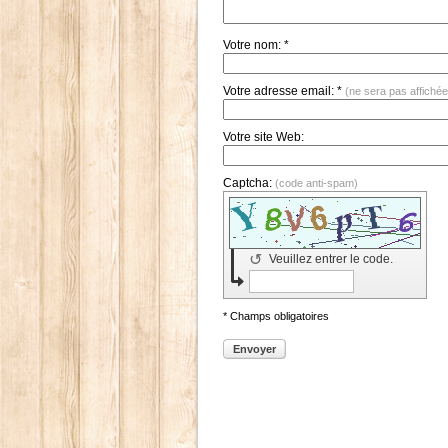
Votre nom: *
Votre adresse email: *
(ne sera pas affichée
Votre site Web:
Captcha:
(code anti-spam)
↺
Veuillez entrer le code.
* Champs obligatoires
Envoyer