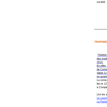
société.
TROPHEES
TRANS-B
des troph
2013.
En effet
de Comm
Valois à 
en avant 
La remis
lieu le 
à Compi
Lire les 
Le courr
Le Paris