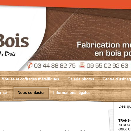
Moules et coffrages métalliques
Galerie photos
Centre d'usina
rise
Nous contacter
Informations légales
Des qu
TRANS-
74 ROU
60800 C