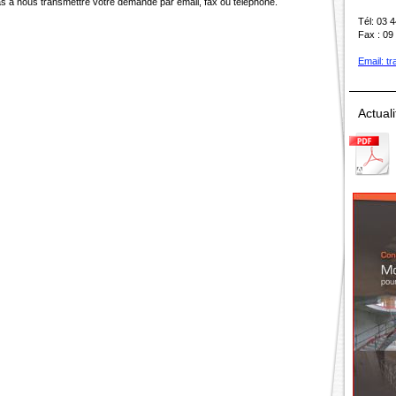
as à nous transmettre votre demande par email, fax ou téléphone.
Tél: 03 
Fax : 09
Email: t
Actuali