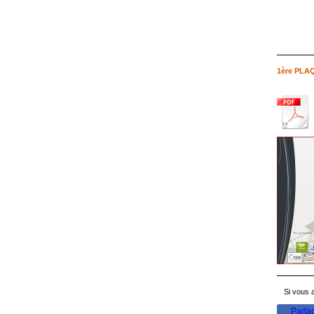
1ère PLA
Si vous a
Parta